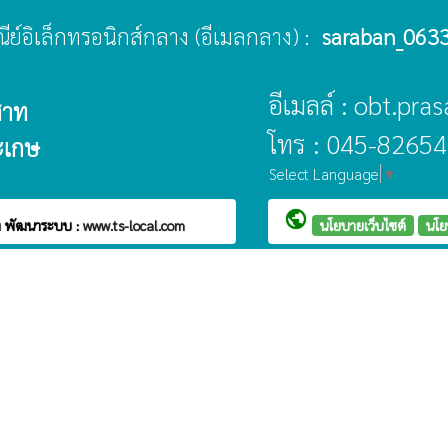
ษณีย์อิเล็กทรอนิกส์กลาง (อีเมลกลาง) :
saraban_0633
อีเมลล์ : obt.pr
สาท
โทร : 045-82654
ะเกษ
Select Language
▼
public
ท
พัฒนาระบบ :
www.ts-local.com
นโยบายเว็บไซต์
นโย