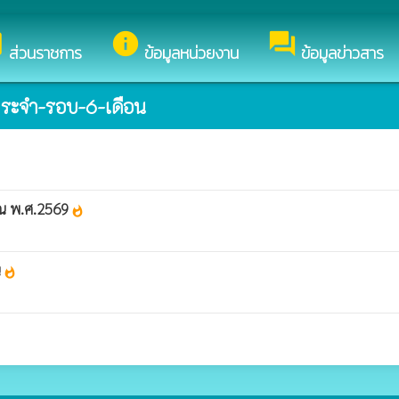
บสู่เว็บไซต์ของ องค์การบริหารส่วนตำบลปราสาท
y
info
forum
ส่วนราชการ
ข้อมูลหน่วยงาน
ข้อมูลข่าวสาร
ระจำ-รอบ-6-เดือน
ณ พ.ศ.2569
whatshot
น
whatshot