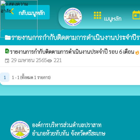
arrow_back_ios
ยินดีต้อนรับส
กลับเมนูหลัก
apps
toda
เมนูหลัก
รายงานการกำกับติดตามการดำเนินงานประจำปีร
folder
find_in_page
รายงานการกำกับติดตามการดำเนินงานประจำปี รอบ 6 เดือน
whatshot
29 เมษายน 2565
221
event
visibility
1
1 - 1 (ทั้งหมด 1 รายการ)
องค์การบริหารส่วนตำบลปราสาท
อำเภอห้วยทับทัน จังหวัดศรีสะเกษ